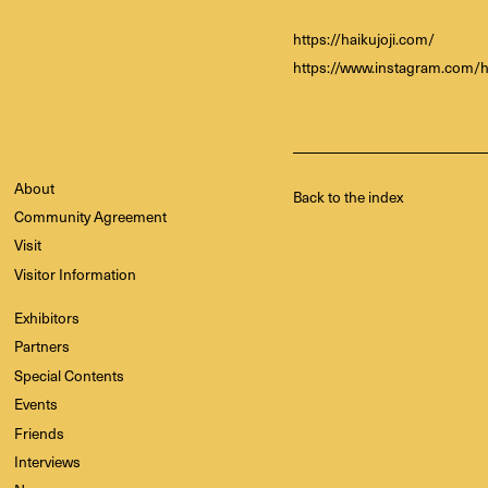
https://haikujoji.com/
https://www.instagram.com/ha
About
Back to the index
Community Agreement
Visit
Visitor Information
Exhibitors
Partners
Special Contents
Events
Friends
Interviews